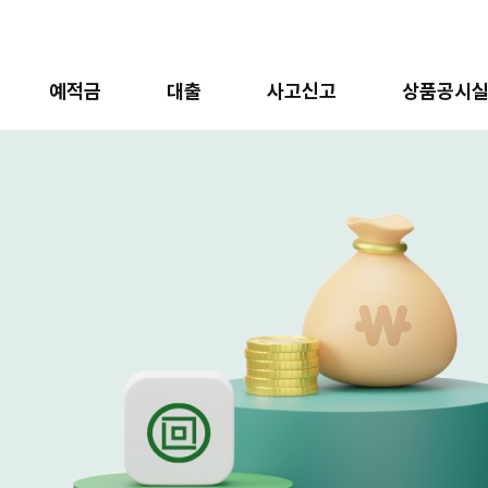
예적금
대출
사고신고
상품공시