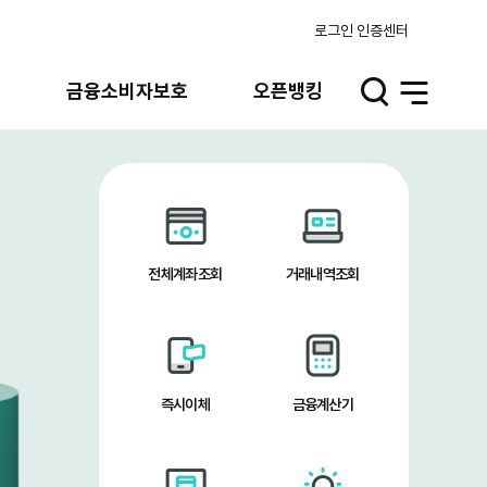
로그인
인증센터
실
금융소비자보호
오픈뱅킹
검
전
색
체
열
메
기
뉴
열
기
전체계좌조회
거래내역조회
즉시이체
금융계산기