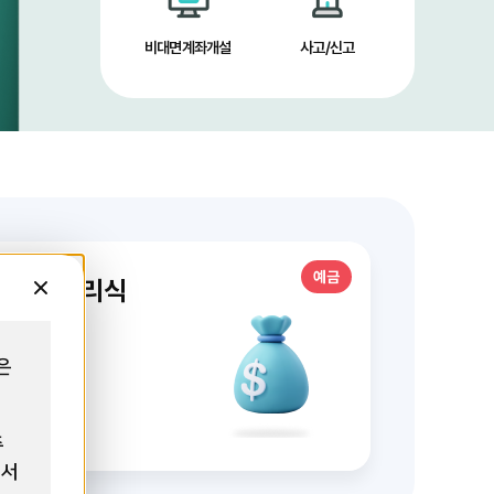
비대면계좌개설
사고/신고
예금
기예금 단리식
닫
기
은
12개월
.
%
3.8
연
주
에서