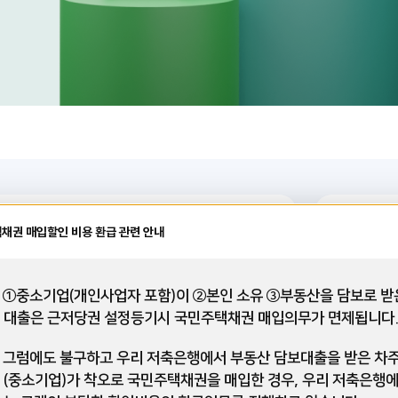
대출
적금담보대출
e-정
채권 매입할인 비용 환급 관련 안내
 ①중소기업(개인사업자 포함)이 ②본인 소유 ③부동산을 담보로 받
리
12개월
대출은 근저당권 설정등기시 국민주택채권 매입의무가 면제됩니다
.5%
3.8
연
 그럼에도 불구하고 우리 저축은행에서 부동산 담보대출을 받은 차
(중소기업)가 착오로 국민주택채권을 매입한 경우, 우리 저축은행