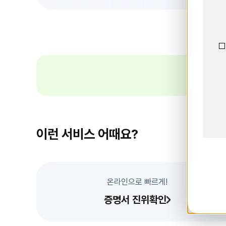
이
전
슬
라
이
드
□
띠
배
너
이런 서비스 어때요?
온라인으로 빠르게!
증명서 진위확인