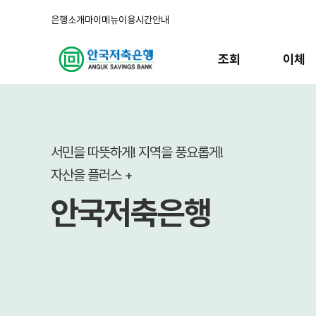
은행소개
마이메뉴
이용시간안내
주
메
조회
이체
뉴
메
인
배
너
서민을 따뜻하게! 지역을 풍요롭게!
자산을 플러스 +
안국저축은행