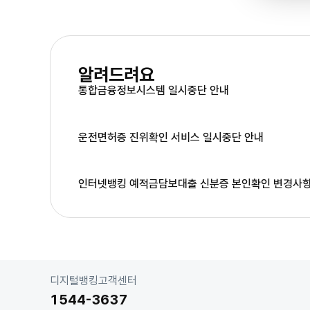
알려드려요
저축은행 직원 사칭 대출사기
통합금융정보시스템 일시중단 안내
를 주의하세요
보이스피싱이 의심되면 신고하세요
운전면허증 진위확인 서비스 일시중단 안내
인터넷뱅킹 예적금담보대출 신분증 본인확인 변경사항
고
디지털뱅킹고객센터
객
1544-3637
센
터