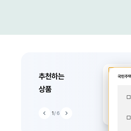
추천하는
e-예
국민주택
드
이
라
상품
슬
음
다
□
품
상
는
예·적금 금
하
천
1
+ 연
추
1
/ 6
추
□
천
하
는
상
품