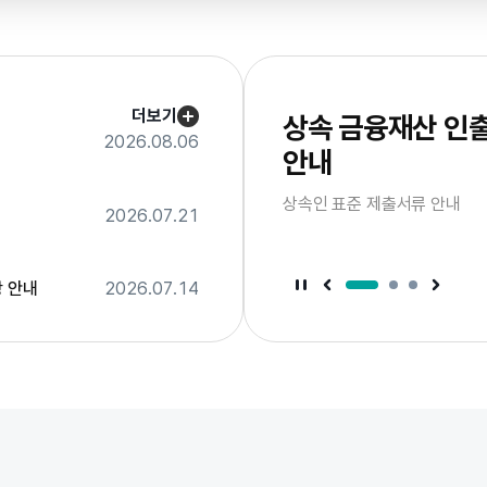
서
브
배
너
더보기
상속 금융재산 인
2026.08.06
안내
드
이
상속인 표준 제출서류 안내
라
2026.07.21
슬
음
다
너
배
브
서
 안내
2026.07.14
서
서
브
브
배
배
너
너
정
이
지
전
슬
라
이
드