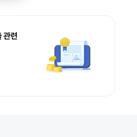
출 관련
금
금융소