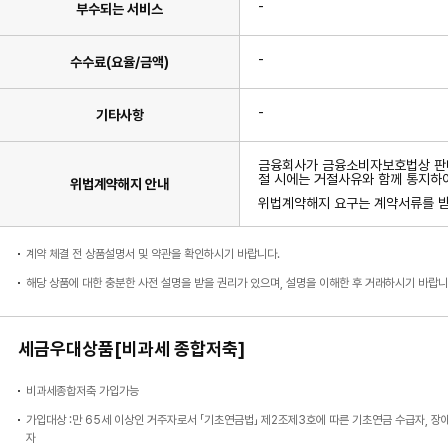
-
부수되는 서비스
-
수수료(요율/금액)
-
기타사항
금융회사가 금융소비자보호법상 판매
절 시에는 거절사유와 함께 통지하
위법계약해지 안내
위법계약해지 요구는 계약서류를 받은
계약 체결 전 상품설명서 및 약관을 확인하시기 바랍니다.
해당 상품에 대한 충분한 사전 설명을 받을 권리가 있으며, 설명을 이해한 후 거래하시기 바랍니
세금우대상품[비과세 종합저축]
비과세종합저축 가입가능
가입대상 :만 65세 이상인 거주자로서 「기초연금법」 제2조제3호에 따른 기초연금 수급자, 
자