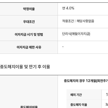
연 4.0%
약정이율
적용조건 : 해당사항없음
우대조건
단리식(매월이자지급)
이자지급 시기 및 방법
-
이자지급 제한 사유
중도해지이율 및 만기 후 이율
중도해지의 경우 12개월(회전주기
이
율
표
이
며
중도해지이율