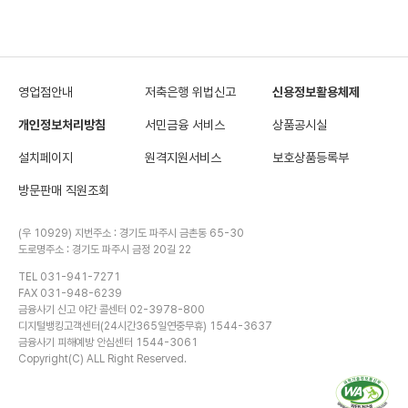
영업점안내
저축은행 위법신고
신용정보활용체제
개인정보처리방침
서민금융 서비스
상품공시실
설치페이지
원격지원서비스
보호상품등록부
방문판매 직원조회
(우 10929) 지번주소 : 경기도 파주시 금촌동 65-30
도로명주소 : 경기도 파주시 금정 20길 22
TEL 031-941-7271
FAX 031-948-6239
금융사기 신고 야간 콜센터 02-3978-800
디지털뱅킹고객센터(24시간365일연중무휴) 1544-3637
금융사기 피해예방 안심센터 1544-3061
Copyright(C) ALL Right Reserved.