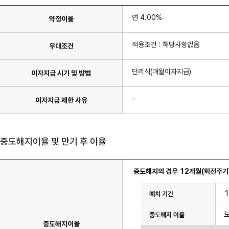
연 4.00%
약정이율
적용조건 : 해당사항없음
우대조건
단리식(매월이자지급)
이자지급 시기 및 방법
-
이자지급 제한 사유
중도해지이율 및 만기 후 이율
중도해지의 경우 12개월(회전주기)
이
율
표
이
며
예
중도해지이율